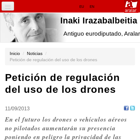
Cambiar
Navegación
EU
EN
a
contenido.
INICIO
Inaki Irazabalbeitia
|
Saltar
a
IRAZABALBEITIA.EU
Antiguo eurodiputado, Aralar
navegación
Herramientas
Personales
NOTICIAS
Inicio
/
Noticias
/
Petición de regulación del uso de los drones
EN EUROPA
Petición de regulación
FOCUS
del uso de los drones
INICIATIVAS
11/09/2013
En el futuro los drones o vehículos aéreos
no pilotados aumentarán su presencia
poniendo en peligro la privacidad de las