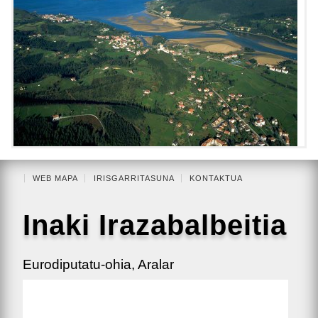
WEB MAPA
IRISGARRITASUNA
KONTAKTUA
Inaki Irazabalbeitia
Eurodiputatu-ohia, Aralar