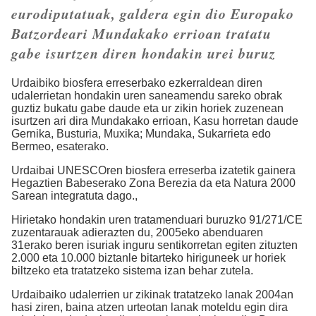
eurodiputatuak, galdera egin dio Europako
Batzordeari Mundakako errioan tratatu
gabe isurtzen diren hondakin urei buruz
Urdaibiko biosfera erreserbako ezkerraldean diren
udalerrietan hondakin uren saneamendu sareko obrak
guztiz bukatu gabe daude eta ur zikin horiek zuzenean
isurtzen ari dira Mundakako errioan, Kasu horretan daude
Gernika, Busturia, Muxika; Mundaka, Sukarrieta edo
Bermeo, esaterako.
Urdaibai UNESCOren biosfera erreserba izatetik gainera
Hegaztien Babeserako Zona Berezia da eta Natura 2000
Sarean integratuta dago.,
Hirietako hondakin uren tratamenduari buruzko 91/271/CE
zuzentarauak adierazten du, 2005eko abenduaren
31erako beren isuriak inguru sentikorretan egiten zituzten
2.000 eta 10.000 biztanle bitarteko hiriguneek ur horiek
biltzeko eta tratatzeko sistema izan behar zutela.
Urdaibaiko udalerrien ur zikinak tratatzeko lanak 2004an
hasi ziren, baina atzen urteotan lanak moteldu egin dira