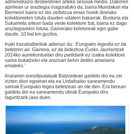
administrazio desberdinen arteko sesioak medio. Datorren
apirilean ur araztegia inaguratuko da, baina Mundakari eta
Bermeori baino ez dio zerbitzua eman horek direlako
kolektoreekin lotuta dauden udalerri bakarrak. Busturia eta
Sukarrieta artean bada veste kolektore bat, baina ez dago
araztegiarekin lotuta. Gainerako koletoreak egin gabe
daude, 10 bat km guztira.
Inaki Irazabalbeitiak adierazi du:
‘Europako legedia ez da
betetzen ari. Gainera, ez da bidezkoa Eusko Jaurlaritzak
2014ko aurrekontuetan diru partidarik ez izatea kolektore
sarea bukatzeko eta arazoari behin betiko amaiaera
emateko.’
Aralarren eurodiputatuak Batzordeari galdetu dio ea zer
irizten dion egoerari eta ea Urdaibaiko saneamendu
sareak Europako legea betetzean ari ote den. Era berean
galdetu dio ea saneamendu obrak Europako diru
laguntzarik jaso duen.