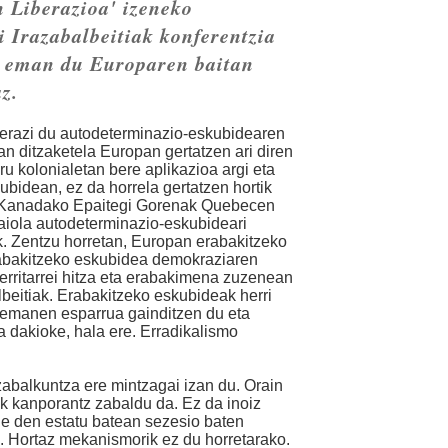
 Liberazioa' izeneko
i Irazabalbeitiak konferentzia
at eman du Europaren baitan
z.
ierazi du autodeterminazio-eskubidearen
an ditzaketela Europan gertatzen ari diren
ru kolonialetan bere aplikazioa argi eta
ubidean, ez da horrela gertatzen hortik
, Kanadako Epaitegi Gorenak Quebecen
iola autodeterminazio-eskubideari
ik. Zentzu horretan, Europan erabakitzeko
rabakitzeko eskubidea demokraziaren
herritarrei hitza eta erabakimena zuzenean
lbeitiak. Erabakitzeko eskubideak herri
rremanen esparrua gainditzen du eta
ka dakioke, hala ere. Erradikalismo
abalkuntza ere mintzagai izan du. Orain
k kanporantz zabaldu da. Ez da inoiz
ide den estatu batean sezesio baten
n. Hortaz mekanismorik ez du horretarako.