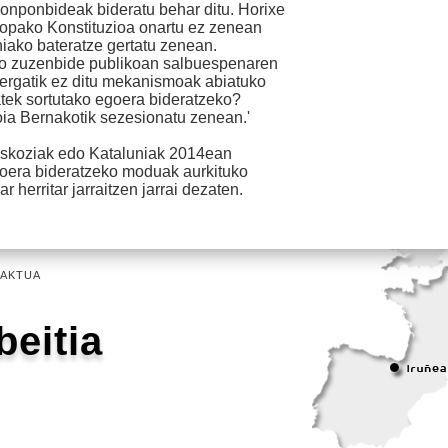
onponbideak bideratu behar ditu. Horixe
ropako Konstituzioa onartu ez zenean
iako bateratze gertatu zenean.
teko zuzenbide publikoan salbuespenaren
ergatik ez ditu mekanismoak abiatuko
tek sortutako egoera bideratzeko?
oia Bernakotik sezesionatu zenean.'
 Eskoziak edo Kataluniak 2014ean
goera bideratzeko moduak aurkituko
 herritar jarraitzen jarrai dezaten.
AKTUA
beitia