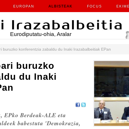
EUROPAN
ALBISTEAK
FOCUS
EKIM
Eurodiputatu-ohia, Aralar
i buruzko konferentzia zabaldu du Inaki Irazabalbeitiak EPan
ari buruzko
ldu du Inaki
Pan
k, EPko Berdeak-ALE eta
aldeek babestuta 'Demokrazia,