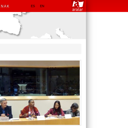
ENAK
ES
EN