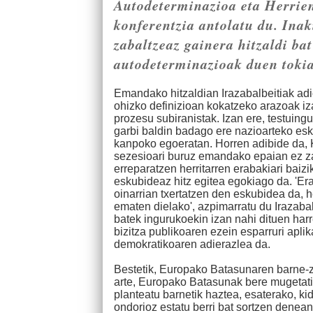
Autodeterminazioa eta Herrien
konferentzia antolatu du. Inak
zabaltzeaz gainera hitzaldi b
autodeterminazioak duen tokia
Emandako hitzaldian Irazabalbeitiak ad
ohizko definizioan kokatzeko arazoak iz
prozesu subiranistak. Izan ere, testuingu
garbi baldin badago ere nazioarteko esk
kanpoko egoeratan. Horren adibide da
sezesioari buruz emandako epaian ez za
erreparatzen herritarren erabakiari baiz
eskubideaz hitz egitea egokiago da. 'E
oinarrian txertatzen den eskubidea da, 
ematen dielako', azpimarratu du Irazaba
batek ingurukoekin izan nahi dituen ha
bizitza publikoaren ezein esparruri apli
demokratikoaren adierazlea da.
Bestetik, Europako Batasunaren barne-z
arte, Europako Batasunak bere mugetati
planteatu barnetik haztea, esaterako, k
ondorioz estatu berri bat sortzen denea