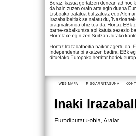
Beraz, kasua gertatzen denean ad hoc k
da hain zuzen orain arte egin duena Eu
Lisboako tratatua bultzatuaz edo Aleman
Irazabalbeitiak seinalatu du, 'Nazioar
pragmatismoa ohizkoa da. Hortaz EBk z
barne-zabalkuntza aplikatuta sezesio ba
Horrelaxe egin zen Suitzan Jurako kant
Hortaz Irazabalbeitia baikor agertu da,
independente bilakatzen badira, EBk e
dituelako Europako herritar horiek europar
WEB MAPA
IRISGARRITASUNA
KONT
Inaki Irazabal
Eurodiputatu-ohia, Aralar