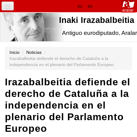
Cambiar
Navegación
EU
EN
a
contenido.
INICIO
Inaki Irazabalbeitia
|
Saltar
a
IRAZABALBEITIA.EU
Antiguo eurodiputado, Aralar
navegación
Herramientas
Personales
NOTICIAS
Inicio
/
Noticias
/
Irazabalbeitia defiende el derecho de Cataluña a la
EN EUROPA
independencia en el plenario del Parlamento Europeo
FOCUS
Irazabalbeitia defiende el
INICIATIVAS
derecho de Cataluña a la
independencia en el
plenario del Parlamento
Europeo